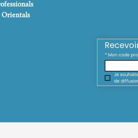
rofessionals
 Orientals
Recevoi
*
Mon code pr
Je souhaite
de diffusio