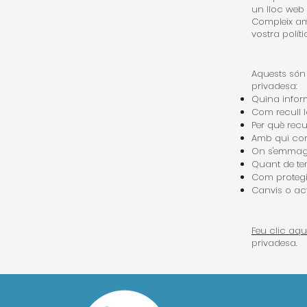
un lloc web r
Compleix amb
vostra polít
Aquests són
privadesa:
Quina infor
Com recull 
Per què recu
Amb qui com
On s'emmag
Quant de te
Com protegi
Canvis o act
Feu clic aqu
privadesa.