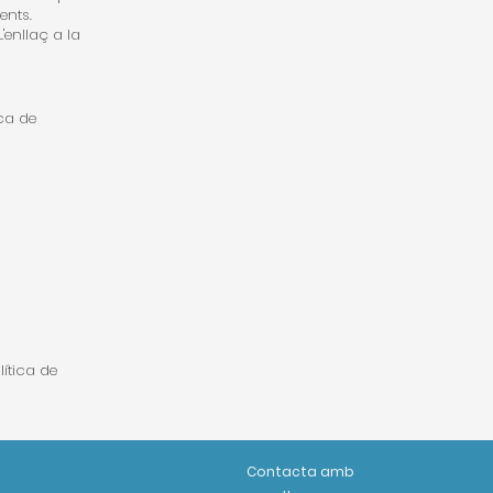
ents.
'enllaç a la
ca de
ítica de
Contacta amb