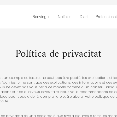
Benvingut
Notícies
Diari
Professional
Política de privacitat
t un exemple de texte et ne peut pas être publié. Les explications et le
 fournies ici ne sont que des explications, des informations et des e
ous ne devez pas vous fier à ce modèle comme à un conseil juridiqu
tions sur ce que vous devez faire. Nous vous recommandons de 
dique pour vous aider à comprendre et à élaborer votre politique de 
alité.
 de privadesa és una declaració que revela algunes o totes les man