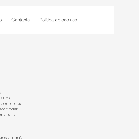
s
Contacte
Política de cookies
s
xemples
e ou à des
demander
protection
eres en què