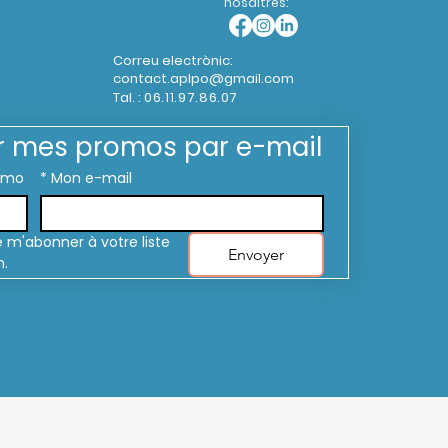
nosaltres:
Correu electrònic:
contact.aplpo@gmail.com
Tal. :
06.11.97.86.07
r mes promos par e-mail
omo
*
Mon e-mail
 m'abonner à votre liste 
Envoyer
n.