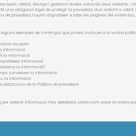
ecopila, utilitza, divulga i gestiona dades sobre els seus visitants i cli
 una obligació legal de protegir la privadesa d'un visitant o client. L
ica de privadesa hauria d'aparèixer a totes les pàgines del vostre lloc.
 alguns exemples de contingut que podeu incloure a la vostra políti
mació recopila
la informació
ll la informació
parteixes informació
atzema la informació?
mps conserves la informació
u la informació
ualitzacions de la Política de privadesa
í
per obtenir informació més detallada sobre com crear la vostra pol