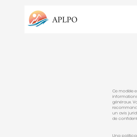
APLPO
Ce modèle es
informations
généraux. V
recommanda
un avis juri
de confidenti
Una política