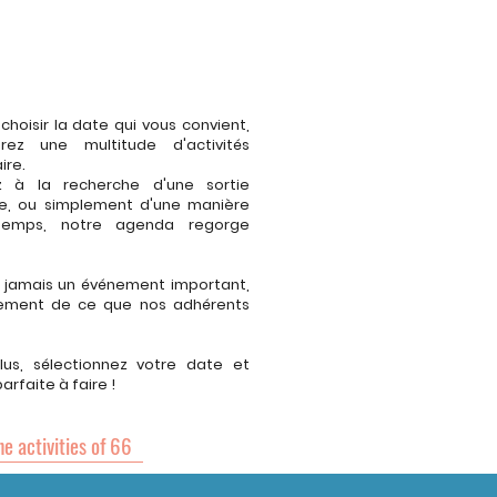
choisir la date qui vous convient,
rez une multitude d'activités
ire.
 à la recherche d'une sortie
tive, ou simplement d'une manière
temps, notre agenda regorge
 jamais un événement important,
inement de ce que nos adhérents
plus, sélectionnez votre date et
parfaite à faire !
he activities of 66