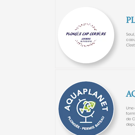
P
Seul
cœur
C'es
A
Une 
form
de C
depu