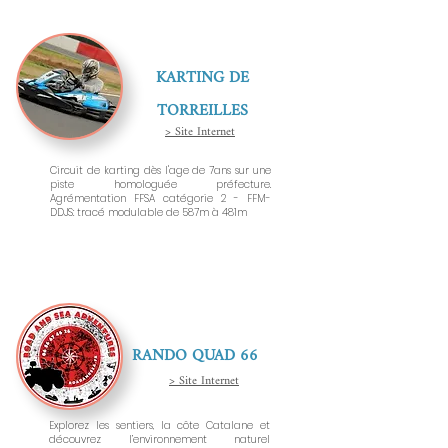
KARTING DE
TORREILLES
> Site Internet
Circuit de karting dès l'age de 7ans sur une
piste homologuée préfecture.
Agrémentation FFSA catégorie 2 - FFM-
DDJS: tracé modulable de 587m à 481m
RANDO QUAD 66
> Site Internet
Explorez les sentiers, la côte Catalane et
découvrez l’environnement naturel