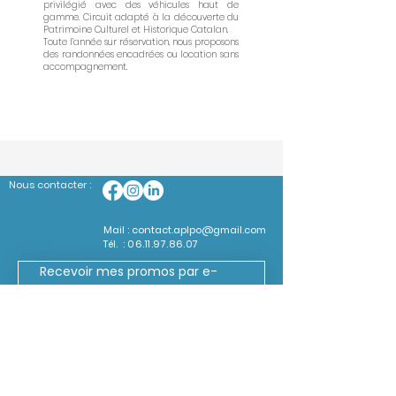
privilégié avec des véhicules haut de
gamme. Circuit adapté à la découverte du
Patrimoine Culturel et Historique Catalan.
Toute l’année sur réservation, nous proposons
des randonnées encadrées ou location sans
accompagnement.
Nous contacter :
Mail :
contact.aplpo@gmail.com
Tél. :
06.11.97.86.07
Recevoir mes promos par e-
mail
*
Mon code promo
*
Mon e-mail