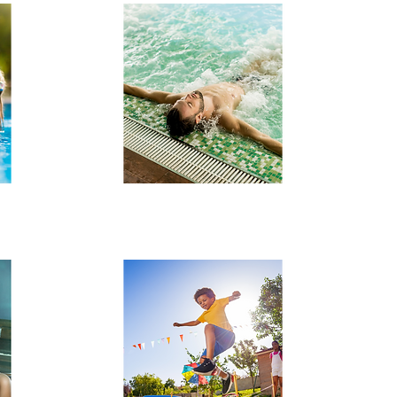
S
BAINS / THALASSO /
THERMOLUDISME