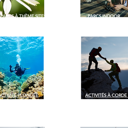
PARCS À THÈME SITES
PARCS INDOOR
NATURELS
MULTI-JEUX
ACTIVITÉ PLONGÉE
ACTIVITÉS À CORDE
PLEINE NATURE